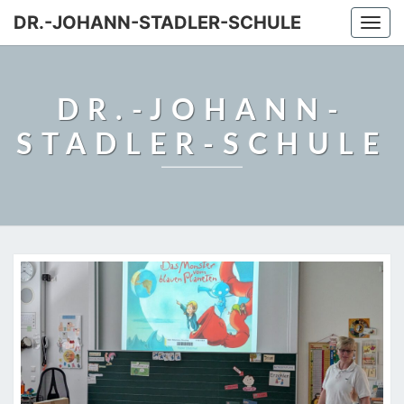
DR.-JOHANN-STADLER-SCHULE
Togg
navi
DR.-JOHANN-
STADLER-SCHULE