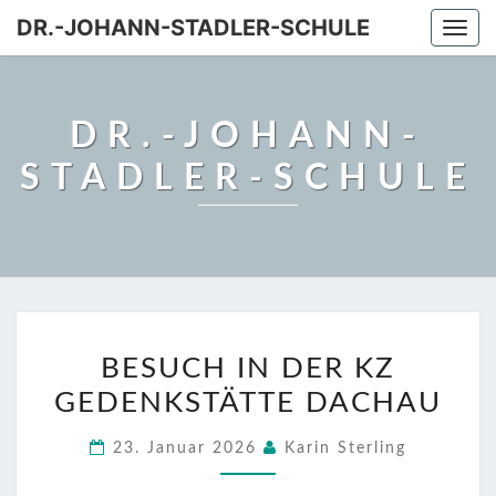
DR.-JOHANN-STADLER-SCHULE
Togg
navi
DR.-JOHANN-
STADLER-SCHULE
BESUCH
BESUCH IN DER KZ
IN
GEDENKSTÄTTE DACHAU
DER
KZ
23. Januar 2026
Karin Sterling
GEDENKSTÄTTE
DACHAU